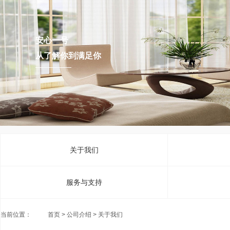
安心一号
从了解你到满足你
关于我们
服务与支持
当前位置：
首页
> 公司介绍 > 关于我们