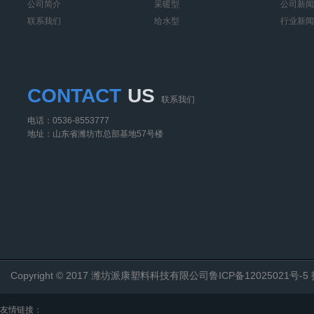
公司简介
采暖型
公司新闻
联系我们
给水型
行业新闻
CONTACT
US
联系我们
电话：0536-8553777
地址：山东省潍坊市总部基地57号楼
Copyright © 2017 潍坊派康塑料科技有限公司
鲁ICP备12025021号-5
友情链接：