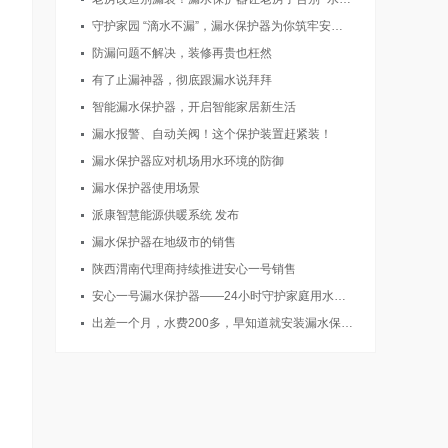
守护家园 “滴水不漏”，漏水保护器为你筑牢安全防线
防漏问题不解决，装修再贵也枉然
有了止漏神器，彻底跟漏水说拜拜
智能漏水保护器，开启智能家居新生活
漏水报警、自动关阀！这个保护装置赶紧装！
漏水保护器应对机场用水环境的防御
漏水保护器使用场景
派康智慧能源供暖系统 发布
漏水保护器在地级市的销售
陕西渭南代理商持续推进安心一号销售
安心一号漏水保护器——24小时守护家庭用水安全的“隐形卫士”
出差一个月，水费200多，早知道就安装漏水保护器了