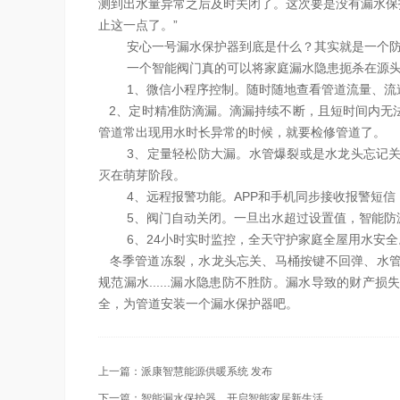
测到出水量异常之后及时关闭了。这次要是没有漏水保
止这一点了。”
安心一号漏水保护器到底是什么？其实就是一个
一个智能阀门真的可以将家庭漏水隐患扼杀在源
1、微信小程序控制。随时随地查看管道流量、流
2、定时精准防滴漏。滴漏持续不断，且短时间内无
管道常出现用水时长异常的时候，就要检修管道了。
3、定量轻松防大漏。水管爆裂或是水龙头忘记
灭在萌芽阶段。
4、远程报警功能。APP和手机同步接收报警短
5、阀门自动关闭。一旦出水超过设置值，智能防
6、24小时实时监控，全天守护家庭全屋用水安全
冬季管道冻裂，水龙头忘关、马桶按键不回弹、水管
规范漏水......漏水隐患防不胜防。漏水导致的财
全，为管道安装一个漏水保护器吧。
上一篇：
派康智慧能源供暖系统 发布
下一篇：
智能漏水保护器，开启智能家居新生活