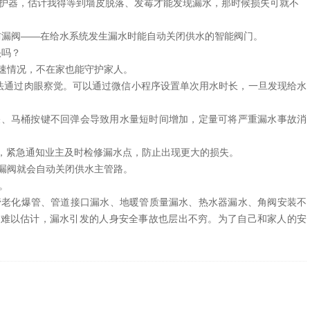
护器，估计我得等到墙皮脱落、发霉才能发现漏水，那时候损失可就不
防漏阀——在给水系统发生漏水时能自动关闭供水的智能阀门。
头吗？
速情况，不在家也能守护家人。
法通过肉眼察觉。可以通过微信小程序设置单次用水时长，一旦发现给水
关、马桶按键不回弹会导致用水量短时间增加，定量可将严重漏水事故消
信，紧急通知业主及时检修漏水点，防止出现更大的损失。
漏阀就会自动关闭供水主管路。
。
老化爆管、管道接口漏水、地暖管质量漏水、热水器漏水、角阀安装不
产损失难以估计，漏水引发的人身安全事故也层出不穷。为了自己和家人的安